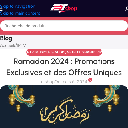
Skip to navigation
Skip to main content
Blog
Accueil
/
IPTV
IPTV
,
MUSIQUE & AUDIO
,
NETFLIX
,
SHAHID VIP
Ramadan 2024 : Promotions
Exclusives et des Offres Uniques
0
etshop
On mars 6, 2024