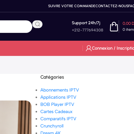
SUIVRE VOTRE COMMANDE
CONTACTEZ-NOUS
FA
Support 24h/7j
0,00
0
item
+212-777694308
Connexion / Inscripti
Catégories
Abonnements IPTV
Applications IPTV
BOB Player IPTV
Cartes Cadeaux
Comparatifs IPTV
Crunchyroll
Dream 4K