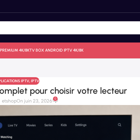
 PREMIUM 4K/8K
TV BOX ANDROID IPTV 4K/8K
LICATIONS IPTV
,
IPTV
complet pour choisir votre lecteur
0
etshop
On juin 23, 2026