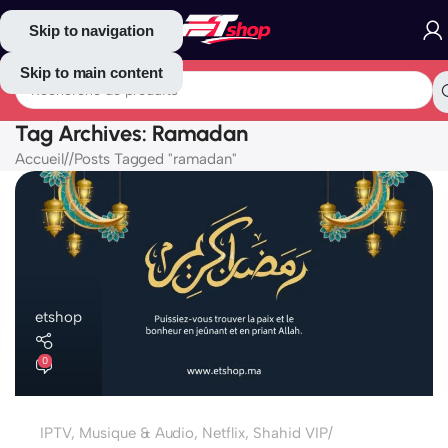
Skip to navigation
Skip to main content
Tag Archives: Ramadan
Accueil
/
Posts Tagged "ramadan"
etshop
0
IPTV
,
Musique & Audio
,
Netflix
,
Shahid VIP