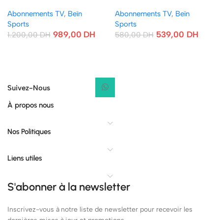
(COMPLET) Abonnement 6
(COMPLET) Abonnement 3
Abonnements TV
,
Beïn
Abonnements TV
,
Beïn
Mois
Mois
Sports
Sports
989,00
DH
539,00
DH
1.200,00
DH
580,00
DH
Suivez-Nous
À propos nous
Nos Politiques
Liens utiles
S'abonner à la newsletter
Inscrivez-vous à notre liste de newsletter pour recevoir les