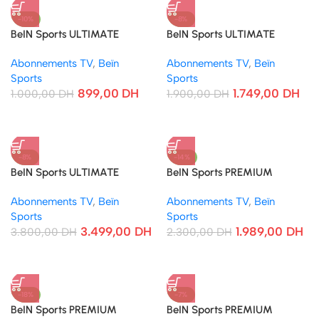
-10%
-8%
BeIN Sports ULTIMATE
BeIN Sports ULTIMATE
(COMPLET) Abonnement 3
(COMPLET) Abonnement 6
Abonnements TV
,
Beïn
Abonnements TV
,
Beïn
Mois
Mois
Sports
Sports
899,00
DH
1.749,00
DH
1.000,00
DH
1.900,00
DH
-8%
-14%
BeIN Sports ULTIMATE
BeIN Sports PREMIUM
(COMPLET) Abonnement 12
(COMPLET) Abonnement 12
Abonnements TV
,
Beïn
Abonnements TV
,
Beïn
Mois
Mois
Sports
Sports
3.499,00
DH
1.989,00
DH
3.800,00
DH
2.300,00
DH
-18%
-7%
BeIN Sports PREMIUM
BeIN Sports PREMIUM