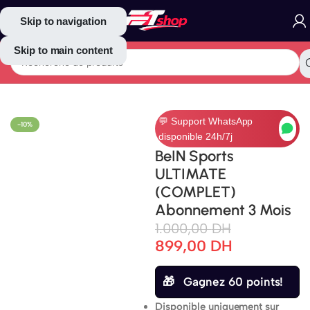
Skip to navigation
Skip to main content
Accueil
/
Abonnements TV
/
Beïn Sports
💬 Support WhatsApp
-10%
disponible 24h/7j
BeIN Sports
ULTIMATE
(COMPLET)
Abonnement 3 Mois
1.000,00
DH
899,00
DH
Gagnez 60 points!
Disponible uniquement sur