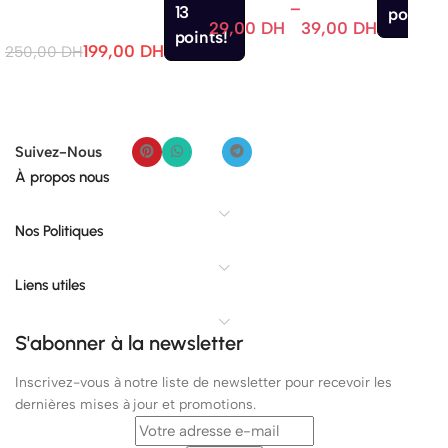
–
13
points.
29,00
DH
39,00
DH
380
points!
199,00
DH
250,00
DH
Suivez-Nous
À propos nous
Nos Politiques
Liens utiles
S'abonner à la newsletter
Inscrivez-vous à notre liste de newsletter pour recevoir les
dernières mises à jour et promotions.