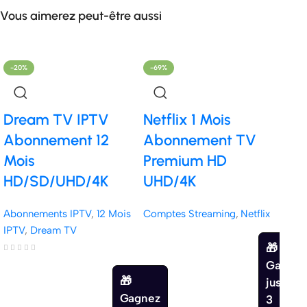
Vous aimerez peut-être aussi
-20%
-69%
-21%
Dream TV IPTV
Netflix 1 Mois
IBO
Abonnement 12
Abonnement TV
Act
Mois
Premium HD
IP
HD/SD/UHD/4K
UHD/4K
HD
Abonnements IPTV
,
12 Mois
Comptes Streaming
,
Netflix
Abon
IPTV
,
Dream TV
IPTV
,
Gagnez
jusqu'à
Gagnez
3