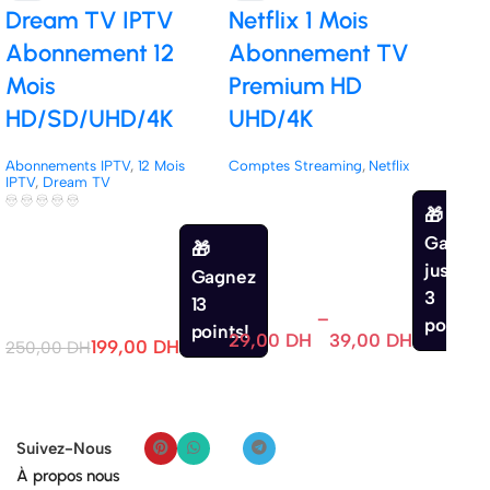
Dream TV IPTV
Netflix 1 Mois
IBO
Abonnement 12
Abonnement TV
Act
Mois
Premium HD
IP
HD/SD/UHD/4K
UHD/4K
HD
Abonnements IPTV
,
12 Mois
Comptes Streaming
,
Netflix
Abon
IPTV
,
Dream TV
IPTV
,
Gagnez
jusqu'à
Gagnez
3
13
–
points.
points!
380
29,00
DH
39,00
DH
199,00
DH
250,00
DH
Suivez-Nous
À propos nous