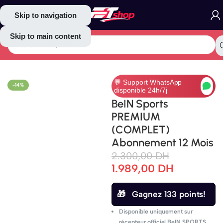
Skip to navigation
Skip to main content
Accueil
/
Abonnements TV
/
Beïn Sports
💬 Support WhatsApp
-14%
disponible 24h/7j
BeIN Sports
PREMIUM
(COMPLET)
Abonnement 12 Mois
2.300,00
DH
1.989,00
DH
Gagnez 133 points!
Disponible uniquement sur
récepteur officiel BeIN SPORTS