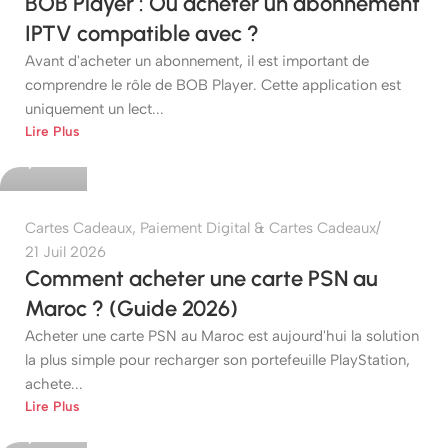
BOB Player : Où acheter un abonnement
IPTV compatible avec ?
Avant d'acheter un abonnement, il est important de
comprendre le rôle de BOB Player. Cette application est
uniquement un lect...
etshop
Lire Plus
0
Cartes Cadeaux
,
Paiement Digital & Cartes Cadeaux
21 Juil 2026
Comment acheter une carte PSN au
Maroc ? (Guide 2026)
Acheter une carte PSN au Maroc est aujourd'hui la solution
la plus simple pour recharger son portefeuille PlayStation,
achete...
etshop
Lire Plus
0