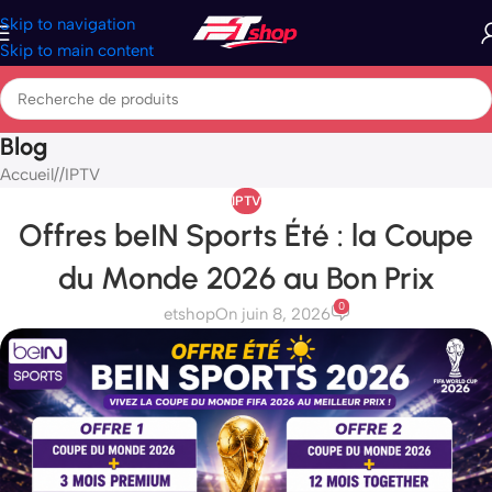
Skip to navigation
Skip to main content
Blog
Accueil
/
IPTV
IPTV
Offres beIN Sports Été : la Coupe
du Monde 2026 au Bon Prix
0
etshop
On juin 8, 2026