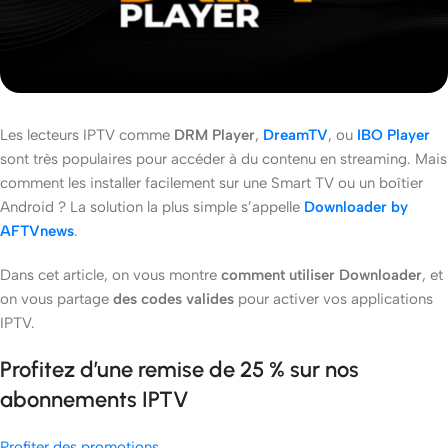
Les lecteurs IPTV comme
DRM Player
,
DreamTV
, ou
IBO Player
sont très populaires pour accéder à du contenu en streaming. Mais
comment les installer facilement sur une Smart TV ou un boîtier
Android ? La solution la plus simple s’appelle
Downloader by
AFTVnews
.
Dans cet article, on vous montre
comment utiliser Downloader
, et
on vous partage
des codes valides
pour activer vos applications
IPTV.
Profitez d’une remise de 25 % sur nos
abonnements IPTV
Profiter des promotions