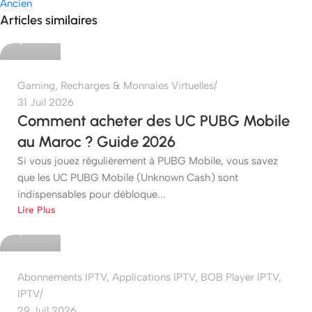
Ancien
etshop
Articles similaires
0
Gaming
,
Recharges & Monnaies Virtuelles
31 Juil 2026
Comment acheter des UC PUBG Mobile
au Maroc ? Guide 2026
Si vous jouez régulièrement à PUBG Mobile, vous savez
que les UC PUBG Mobile (Unknown Cash) sont
indispensables pour débloque...
etshop
Lire Plus
0
Abonnements IPTV
,
Applications IPTV
,
BOB Player IPTV
,
IPTV
29 Juil 2026