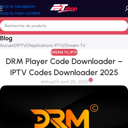
Skip to navigation
Skip to main content
Blog
Accueil
/
IPTV
/
Applications IPTV
/
Dream TV
DREAM TV
,
IPTV
DRM Player Code Downloader –
IPTV Codes Downloader 2025
0
etshop
On avril 25, 2025