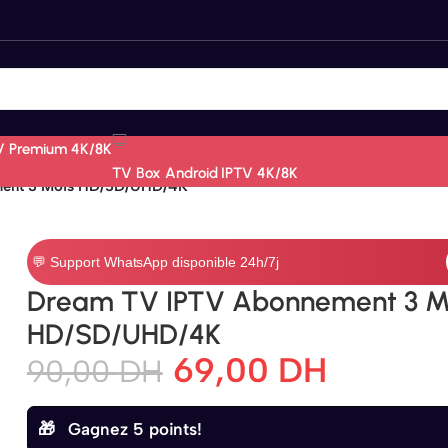
V Premium 4K/8K
TV Box Android IPTV 4K/8K
ent 3 Mois HD/SD/UHD/4K
💬 Support WhatsApp disponible 24h/7j
Dream TV IPTV Abonnement 3 M
HD/SD/UHD/4K
69,00
DH
90,00
DH
Gagnez 5 points!