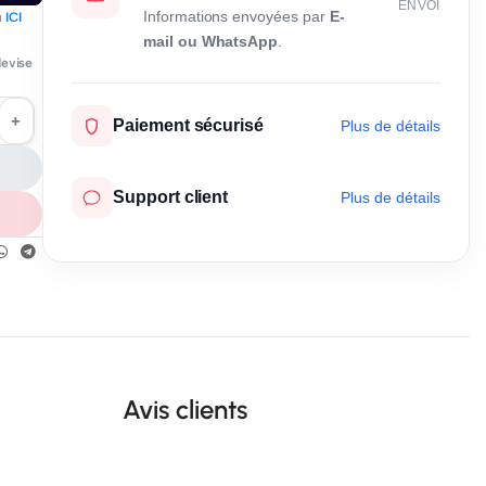
ENVOI
Informations envoyées par
E-
u
ICI
mail ou WhatsApp
.
devise
Paiement sécurisé
Plus de détails
Support client
Plus de détails
Cadeaux
Gagnez des
points à
Avis clients
chaque achat