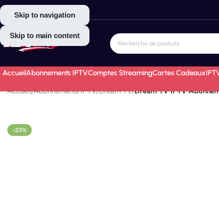
À Propos
Devenir Partenaire
Skip to navigation
Skip to main content
Accueil
Abonnements IPTV
Comptes Streaming
Cartes Cadeaux
IPT
Accueil
/
Abonnements IPTV
/
Dream TV
/
Dream TV IPTV Abonnem
-23%