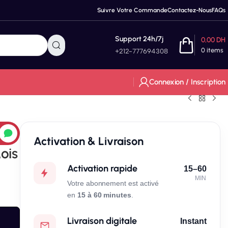
Suivre Votre Commande
Contactez-Nous
FAQs
Support 24h/7j
0,00
DH
0
items
+212-777694308
Connexion / Inscription
Activation & Livraison
ois
Activation rapide
15–60
MIN
Votre abonnement est activé
en
15 à 60 minutes
.
Livraison digitale
Instant