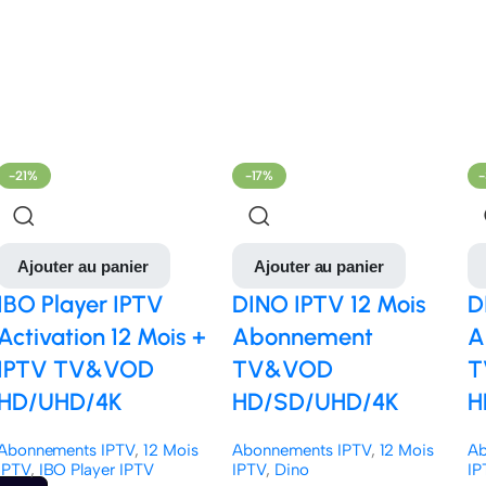
-21%
-17%
Ajouter au panier
Ajouter au panier
IBO Player IPTV
DINO IPTV 12 Mois
D
Activation 12 Mois +
Abonnement
A
IPTV TV&VOD
TV&VOD
T
HD/UHD/4K
HD/SD/UHD/4K
H
Abonnements IPTV
,
12 Mois
Abonnements IPTV
,
12 Mois
Ab
IPTV
,
IBO Player IPTV
IPTV
,
Dino
IP