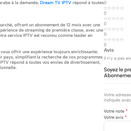
t arabe à la demande,
Dream TV IPTV
répond à toutes
0
0
0
arché, offrant un abonnement de 12 mois avec une
expérience de streaming de première classe, avec une
0
Notre service IPTV est reconnu comme leader en
0
Avis
ous offrir une expérience toujours enrichissante.
par pays, simplifiant la recherche de vos programmes
Il n’y a pas e
IPTV répond à toutes vos envies de divertissement,
ionnelle.
Soyez le pr
Abonnemen
Votre adresse
indiqués ave
*
Votre note
*
Votre avis