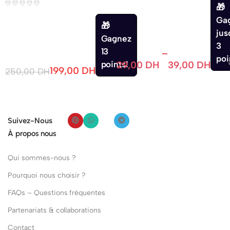
Ga
jus
Gagnez
3
13
–
poi
points!
29,00
DH
39,00
DH
199,00
DH
250,00
DH
Suivez-Nous
À propos nous
Qui sommes-nous ?
Pourquoi nous choisir ?
FAQs – Questions fréquentes
Partenariats & collaborations
Contact