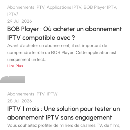
Abonnements IPTV
,
Applications IPTV
,
BOB Player IPTV
,
IPTV
29 Juil 2026
BOB Player : Où acheter un abonnement
IPTV compatible avec ?
Avant d'acheter un abonnement, il est important de
comprendre le rôle de BOB Player. Cette application est
uniquement un lect...
etshop
Lire Plus
0
Abonnements IPTV
,
IPTV
28 Juil 2026
IPTV 1 mois : Une solution pour tester un
abonnement IPTV sans engagement
Vous souhaitez profiter de milliers de chaînes TV, de films,