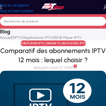
Skip to navigation
Skip to main content
Blog
Accueil
/
IPTV
/
Applications IPTV
/
BOB Player IPTV
BOB PLAYER IPTV
,
DREAM TV
,
IBO PLAYER
,
IPTV
Comparatif des abonnements IPTV
12 mois : lequel choisir ?
0
etshop
On août 27, 2025