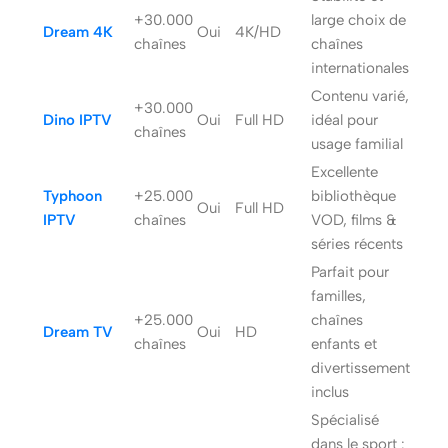
+30.000
large choix de
Dream 4K
Oui
4K/HD
chaînes
chaînes
internationales
Contenu varié,
+30.000
Dino IPTV
Oui
Full HD
idéal pour
chaînes
usage familial
Excellente
Typhoon
+25.000
bibliothèque
Oui
Full HD
IPTV
chaînes
VOD, films &
séries récents
Parfait pour
familles,
+25.000
chaînes
Dream TV
Oui
HD
chaînes
enfants et
divertissement
inclus
Spécialisé
dans le sport :