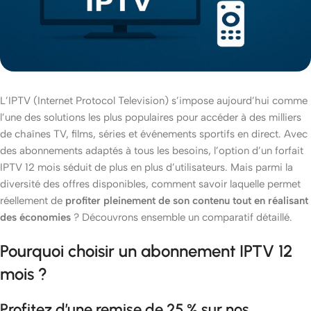
L’IPTV (Internet Protocol Television) s’impose aujourd’hui comme
l’une des solutions les plus populaires pour accéder à des milliers
de chaînes TV, films, séries et événements sportifs en direct. Avec
des abonnements adaptés à tous les besoins, l’option d’un forfait
IPTV 12 mois séduit de plus en plus d’utilisateurs. Mais parmi la
diversité des offres disponibles, comment savoir laquelle permet
réellement de
profiter pleinement de son contenu tout en réalisant
des économies
? Découvrons ensemble un comparatif détaillé.
Pourquoi choisir un abonnement IPTV 12
mois ?
Profitez d’une remise de 25 % sur nos