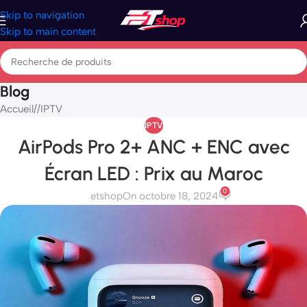
Skip to navigation
Skip to main content
Blog
Accueil
/
IPTV
IPTV
AirPods Pro 2+ ANC + ENC avec
Écran LED : Prix au Maroc
0
etshop
On octobre 18, 2024