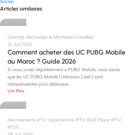
Ancien
etshop
Articles similaires
0
Gaming
,
Recharges & Monnaies Virtuelles
31 Juil 2026
Comment acheter des UC PUBG Mobile
au Maroc ? Guide 2026
Si vous jouez régulièrement à PUBG Mobile, vous savez
que les UC PUBG Mobile (Unknown Cash) sont
indispensables pour débloque...
etshop
Lire Plus
0
Abonnements IPTV
,
Applications IPTV
,
BOB Player IPTV
,
IPTV
29 Juil 2026