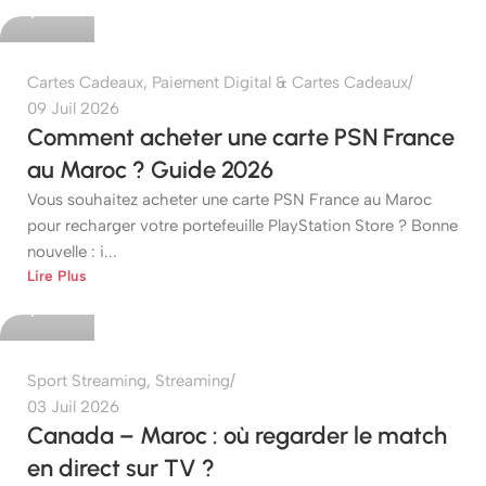
0
Cartes Cadeaux
,
Paiement Digital & Cartes Cadeaux
09 Juil 2026
Comment acheter une carte PSN France
au Maroc ? Guide 2026
Vous souhaitez acheter une carte PSN France au Maroc
pour recharger votre portefeuille PlayStation Store ? Bonne
nouvelle : i...
etshop
Lire Plus
0
Sport Streaming
,
Streaming
03 Juil 2026
Canada – Maroc : où regarder le match
en direct sur TV ?