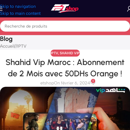
Skip to navigation
Skip to main content
Blog
Accueil
/
IPTV
IPTV
,
SHAHID VIP
Shahid Vip Maroc : Abonnement
de 2 Mois avec 50DHs Orange !
0
etshop
On février 6, 2024