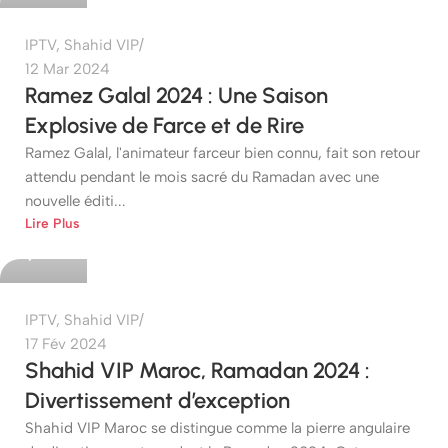
IPTV
,
Shahid VIP
12 Mar 2024
Ramez Galal 2024 : Une Saison
Explosive de Farce et de Rire
Ramez Galal, l'animateur farceur bien connu, fait son retour
attendu pendant le mois sacré du Ramadan avec une
nouvelle éditi...
etshop
Lire Plus
0
IPTV
,
Shahid VIP
17 Fév 2024
Shahid VIP Maroc, Ramadan 2024 :
Divertissement d’exception
Shahid VIP Maroc se distingue comme la pierre angulaire