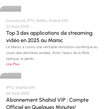
0
Crunchyroll
,
IPTV
,
Netflix
,
Shahid VIP
22 Août 2025
Top 3 des applications de streaming
vidéo en 2025 au Maroc
Le Maroc a connu une véritable révolution numérique au
cours des dernières années. Avec l’essor de la fibre
optique, la génér...
etshop
Lire Plus
0
IPTV
,
Shahid VIP
04 Août 2025
Abonnement Shahid VIP : Compte
Officiel en Quelques Minutes!