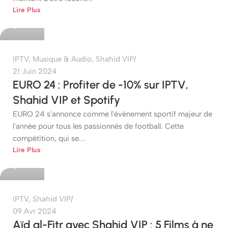
Lire Plus
0
IPTV
,
Musique & Audio
,
Shahid VIP
21 Juin 2024
EURO 24 : Profiter de -10% sur IPTV,
Shahid VIP et Spotify
EURO 24 s'annonce comme l'événement sportif majeur de
l'année pour tous les passionnés de football. Cette
compétition, qui se...
etshop
Lire Plus
0
IPTV
,
Shahid VIP
09 Avr 2024
Aïd al-Fitr avec Shahid VIP : 5 Films à ne