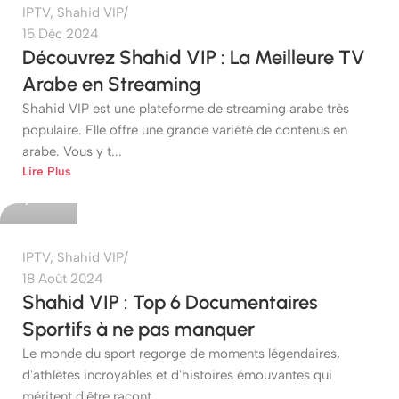
IPTV
,
Shahid VIP
15 Déc 2024
Découvrez Shahid VIP : La Meilleure TV
Arabe en Streaming
Shahid VIP est une plateforme de streaming arabe très
populaire. Elle offre une grande variété de contenus en
arabe. Vous y t...
etshop
Lire Plus
0
IPTV
,
Shahid VIP
18 Août 2024
Shahid VIP : Top 6 Documentaires
Sportifs à ne pas manquer
Le monde du sport regorge de moments légendaires,
d'athlètes incroyables et d'histoires émouvantes qui
méritent d'être racont...
etshop