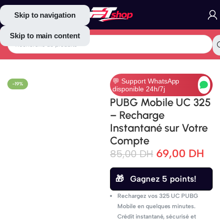
Skip to navigation
Skip to main content
Accueil
/
Gaming
/
PUBG Mobile UC
💬 Support WhatsApp
-19%
disponible 24h/7j
PUBG Mobile UC 325
– Recharge
Instantané sur Votre
Compte
69,00
DH
85,00
DH
Gagnez 5 points!
Rechargez vos 325 UC PUBG
Mobile en quelques minutes.
Crédit instantané, sécurisé et