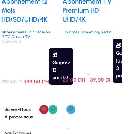
Abonnement 12
Abonnement TV
Act
Mois
Premium HD
IP
HD/SD/UHD/4K
UHD/4K
HD
Abonnements IPTV
,
12 Mois
Comptes Streaming
,
Netflix
Abon
IPTV
,
Dream TV
IPTV
,
Gagnez
jusqu'à
Gagnez
3
13
–
points.
points!
380
29,00
DH
39,00
DH
199,00
DH
250,00
DH
Suivez-Nous
À propos nous
Nos Politiques