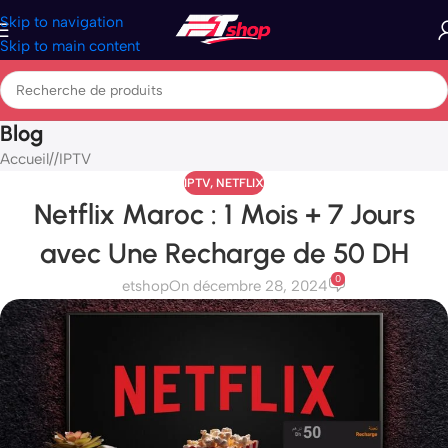
Skip to navigation
Skip to main content
Blog
Accueil
/
IPTV
IPTV
,
NETFLIX
Netflix Maroc : 1 Mois + 7 Jours
avec Une Recharge de 50 DH
0
etshop
On décembre 28, 2024