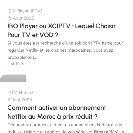
IBO Player
,
IPTV
15 Août 2025
IBO Player ou XCIPTV : Lequel Choisir
Pour TV et VOD ?
Si vous êtes à la recherche d’une solution IPTV fiable pour
regarder Netflix et les chaînes marocaines, vous avez
probablemen...
etshop
Lire Plus
0
IPTV
,
Netflix
21 Mai 2025
Comment activer un abonnement
Netflix au Maroc à prix réduit ?
Découvrez comment activer un abonnement Netflix à prix
réduit au Maroc et profitez de vos séries et films préférés à