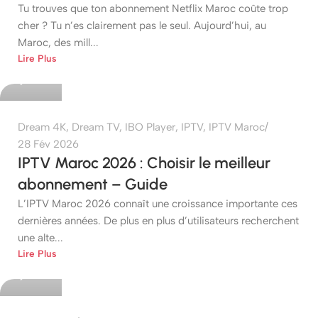
Tu trouves que ton abonnement Netflix Maroc coûte trop
cher ? Tu n’es clairement pas le seul. Aujourd’hui, au
Maroc, des mill...
etshop
Lire Plus
0
Dream 4K
,
Dream TV
,
IBO Player
,
IPTV
,
IPTV Maroc
28 Fév 2026
IPTV Maroc 2026 : Choisir le meilleur
abonnement – Guide
L’IPTV Maroc 2026 connaît une croissance importante ces
dernières années. De plus en plus d’utilisateurs recherchent
une alte...
etshop
Lire Plus
0