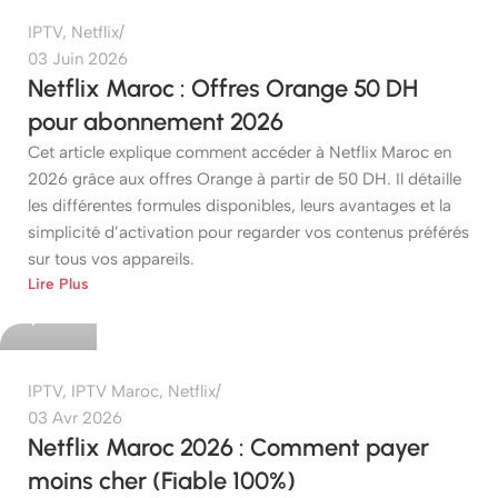
IPTV
,
Netflix
03 Juin 2026
Netflix Maroc : Offres Orange 50 DH
pour abonnement 2026
Cet article explique comment accéder à Netflix Maroc en
2026 grâce aux offres Orange à partir de 50 DH. Il détaille
les différentes formules disponibles, leurs avantages et la
simplicité d’activation pour regarder vos contenus préférés
sur tous vos appareils.
etshop
Lire Plus
0
IPTV
,
IPTV Maroc
,
Netflix
03 Avr 2026
Netflix Maroc 2026 : Comment payer
moins cher (Fiable 100%)