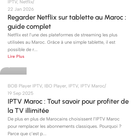
IPTV
,
Netflix
22 Jan 2026
Regarder Netflix sur tablette au Maroc :
guide complet
Netflix est l’une des plateformes de streaming les plus
utilisées au Maroc. Grâce à une simple tablette, il est
possible de r...
etshop
Lire Plus
0
BOB Player IPTV
,
IBO Player
,
IPTV
,
IPTV Maroc
19 Sep 2025
IPTV Maroc : Tout savoir pour profiter de
la TV illimitée
De plus en plus de Marocains choisissent l’IPTV Maroc
pour remplacer les abonnements classiques. Pourquoi ?
Parce que c’est p...
etshop