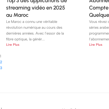
Top 3 des applications de
Abonnem
streaming vidéo en 2025
Compte 
au Maroc
Quelque
Le Maroc a connu une véritable
Vous rêvez d
révolution numérique au cours des
séries arabes
dernières années. Avec l’essor de la
programmes
fibre optique, la génér...
l’abonnemen
Lire Plus
Lire Plus
1
2
3