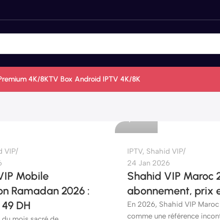
Premium 4K/8K
TV Box Android IPTV 4K/8K
etshop
0
d VIP
IPTV
,
Shahid VIP
6
24 Jan 2026
VIP Mobile
Shahid VIP Maroc 2
on Ramadan 2026 :
abonnement, prix e
à 49 DH
En 2026, Shahid VIP Maroc
comme une référence incon
n du mois sacré de