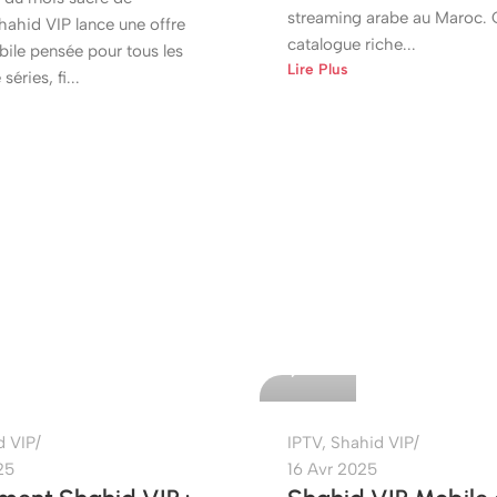
streaming arabe au Maroc. 
ahid VIP lance une offre
catalogue riche...
bile pensée pour tous les
Lire Plus
éries, fi...
etshop
0
d VIP
IPTV
,
Shahid VIP
25
16 Avr 2025