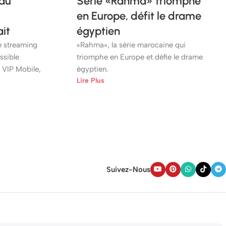
 au
Série «Rahma» triomphe
en Europe, défit le drame
it
égyptien
e streaming
«Rahma», la série marocaine qui
ssible
triomphe en Europe et défie le drame
 VIP Mobile,
égyptien.
Lire Plus
Suivez-Nous