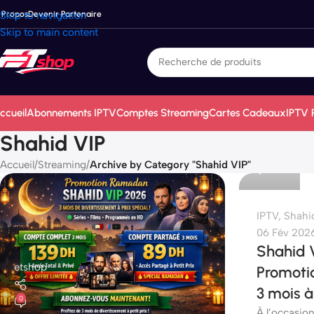
 Propos
Skip to navigation
Devenir Partenaire
Skip to main content
ccueil
Abonnements IPTV
Comptes Streaming
Cartes Cadeaux
IPTV 
etshop
Shahid VIP
Accueil
/
Streaming
/
Archive by Category "Shahid VIP"
0
IPTV
,
Shahi
06 Fév 202
Shahid 
etshop
Promoti
3 mois 
0
À l’occasio