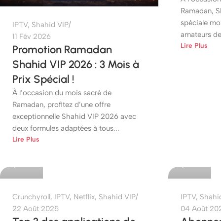
Ramadan, Sh
spéciale mo
IPTV
,
Shahid VIP
amateurs de s
11 Fév 2026
Lire Plus
Promotion Ramadan
Shahid VIP 2026 : 3 Mois à
Prix Spécial !
À l’occasion du mois sacré de
Ramadan, profitez d’une offre
exceptionnelle Shahid VIP 2026 avec
deux formules adaptées à tous...
etshop
etshop
Lire Plus
0
0
Crunchyroll
,
IPTV
,
Netflix
,
Shahid VIP
IPTV
,
Shahi
22 Août 2025
04 Août 20