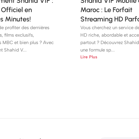
ent Shahid VIP :
Shahid VIP Mobile
Officiel en
Maroc : Le Forfait
s Minutes!
Streaming HD Parfa
e profiter des dernières
Vous cherchez un service d
, films exclusifs,
HD riche, abordable et acce
 MBC et bien plus ? Avec
partout ? Découvrez Shahid
t Shahid V...
une formule sp...
Lire Plus