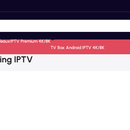
deaux
IPTV Premium 4K/8K
TV Box Android IPTV 4K/8K
ing IPTV