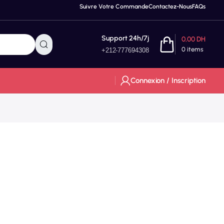
Suivre Votre Commande
Contactez-Nous
FAQs
Support 24h/7j
0,00
DH
0
items
+212-777694308
Connexion / Inscription