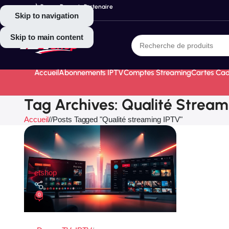
À Propos
Devenir Partenaire
Skip to navigation
Skip to main content
Accueil
Abonnements IPTV
Comptes Streaming
Cartes Ca
Tag Archives: Qualité Stream
Accueil
/
Posts Tagged "Qualité streaming IPTV"
etshop
0