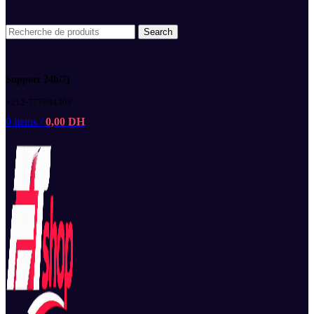
Search
Support 24h/7j
+212-777694308
0
items
/
0,00
DH