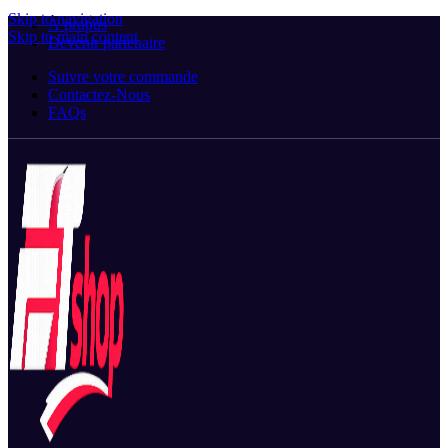
Skip to navigation
À propos
Skip to main content
Devenir partenaire
Suivre votre commande
Contactez-Nous
FAQs