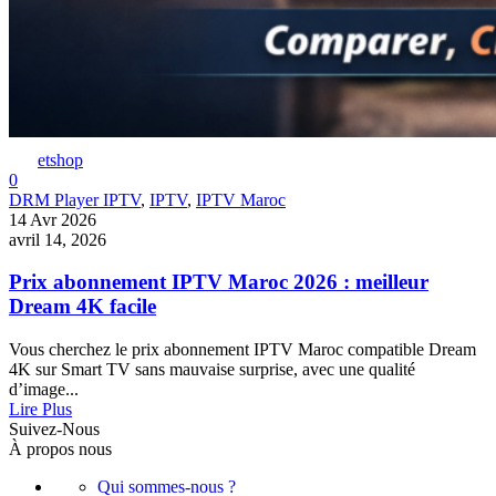
etshop
0
DRM Player IPTV
,
IPTV
,
IPTV Maroc
14 Avr 2026
avril 14, 2026
Prix abonnement IPTV Maroc 2026 : meilleur
Dream 4K facile
Vous cherchez le prix abonnement IPTV Maroc compatible Dream
4K sur Smart TV sans mauvaise surprise, avec une qualité
d’image...
Lire Plus
Suivez-Nous
À propos nous
Qui sommes-nous ?