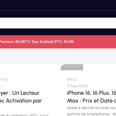
Premium 4K/8K
TV Box Android IPTV 4K/8K
etshop
0
IPTV
IPTV
4
11 Sep 2024
er : Un Lecteur
iPhone 16, 16 Plus, 1
c Activation par
Max : Prix et Date 
Apple a dévoilé sa toute nou
gamme de smartphones : les
de du streaming IPTV, avoir