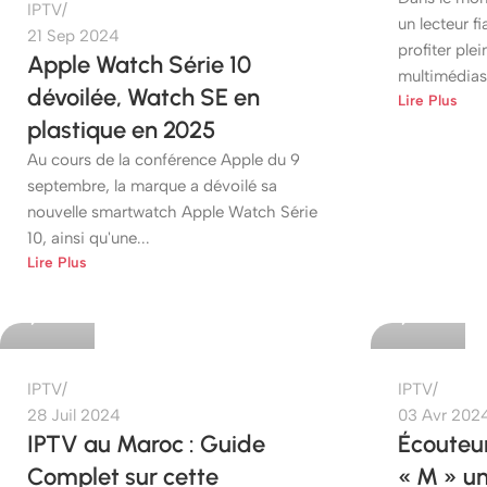
IPTV
un lecteur fi
21 Sep 2024
profiter pl
Apple Watch Série 10
multimédias.
dévoilée, Watch SE en
Lire Plus
plastique en 2025
Au cours de la conférence Apple du 9
septembre, la marque a dévoilé sa
nouvelle smartwatch Apple Watch Série
10, ainsi qu'une...
etshop
etshop
Lire Plus
0
0
IPTV
IPTV
28 Juil 2024
03 Avr 202
IPTV au Maroc : Guide
Écouteu
Complet sur cette
« M » u