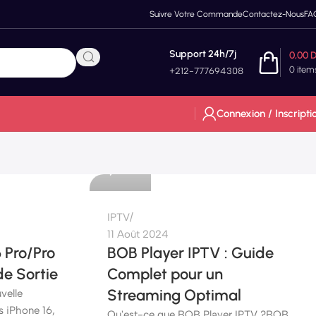
Suivre Votre Commande
Contactez-Nous
FA
Support 24h/7j
0,00
0
item
+212-777694308
Connexion / Inscripti
etshop
0
IPTV
11 Août 2024
6 Pro/Pro
BOB Player IPTV : Guide
de Sortie
Complet pour un
Streaming Optimal
velle
 iPhone 16,
Qu'est-ce que BOB Player IPTV ?BOB