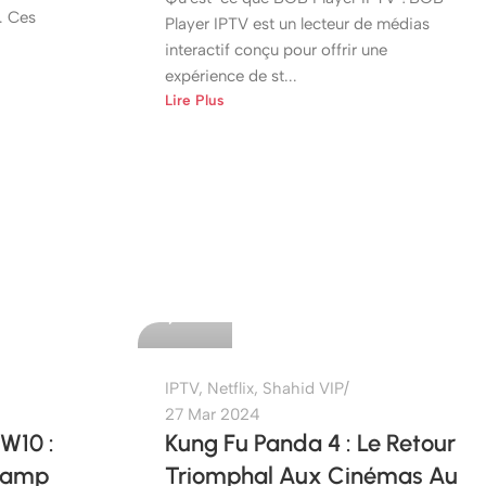
x. Ces
Player IPTV est un lecteur de médias
interactif conçu pour offrir une
expérience de st...
Lire Plus
etshop
0
IPTV
,
Netflix
,
Shahid VIP
27 Mar 2024
W10 :
Kung Fu Panda 4 : Le Retour
Champ
Triomphal Aux Cinémas Au