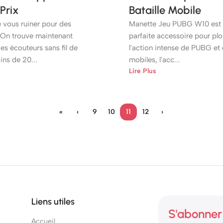
Prix
Bataille Mobile
 vous ruiner pour des
Manette Jeu PUBG W10 est 
 On trouve maintenant
parfaite accessoire pour pl
es écouteurs sans fil de
l'action intense de PUBG et 
ins de 20...
mobiles, l'acc...
Lire Plus
«
‹
9
10
11
12
›
Liens utiles
S'abonner 
Accueil