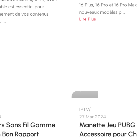
16 Plus, 16 Pro et 16 Pro Ma
able est essentiel pour
nouveaux modèles p...
einement de vos contenus
Lire Plus
 ...
etshop
0
IPTV
4
27 Mar 2024
rs Sans Fil Gamme
Manette Jeu PUBG 
n Bon Rapport
Accessoire pour 