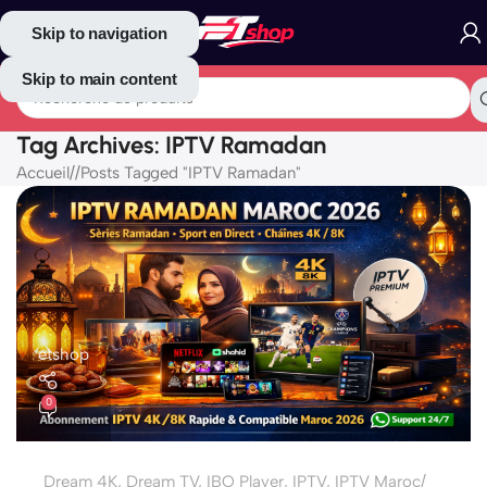
Skip to navigation
Skip to main content
Tag Archives: IPTV Ramadan
Accueil
/
Posts Tagged "IPTV Ramadan"
etshop
0
Dream 4K
,
Dream TV
,
IBO Player
,
IPTV
,
IPTV Maroc