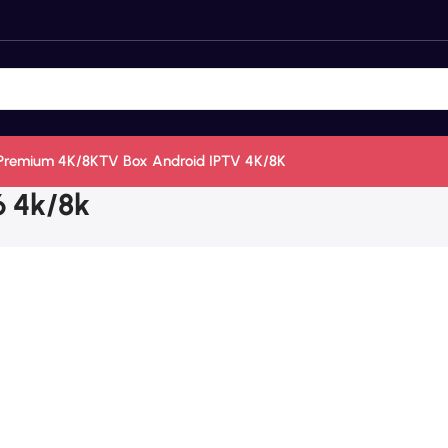
Premium 4K/8K
TV Box Android IPTV 4K/8K
6 4k/8k