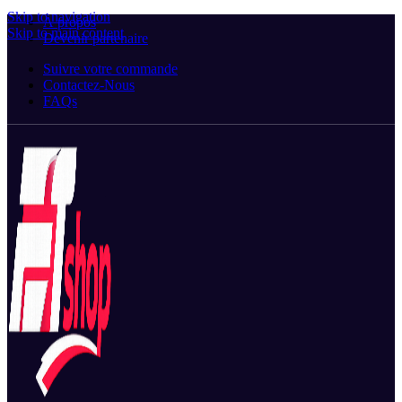
Skip to navigation
À propos
Skip to main content
Devenir partenaire
Suivre votre commande
Contactez-Nous
FAQs