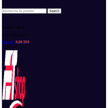
Search
Support 24h/7j
+212-777694308
0
items
/
0,00
DH