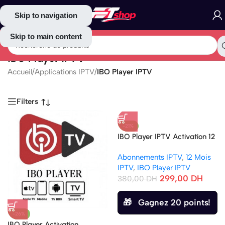
Skip to navigation
Skip to main content
IBO Player IPTV
Accueil
/
Applications IPTV
/
IBO Player IPTV
Filters
-21%
IBO Player IPTV Activation 12
Mois + IPTV TV&VOD
Abonnements IPTV
,
12 Mois
HD/UHD/4K
IPTV
,
IBO Player IPTV
299,00
DH
380,00
DH
Gagnez 20 points!
-26%
IBO Player Activation